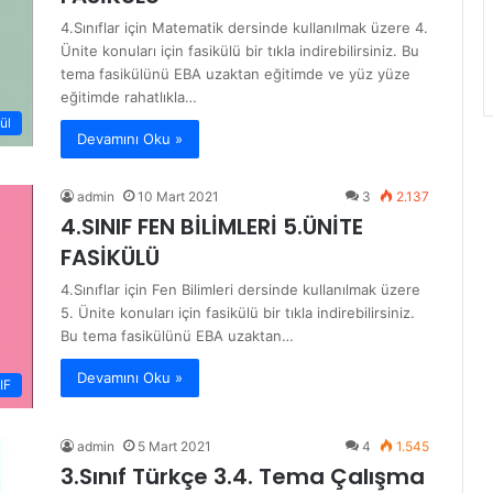
4.Sınıflar için Matematik dersinde kullanılmak üzere 4.
Ünite konuları için fasikülü bir tıkla indirebilirsiniz. Bu
tema fasikülünü EBA uzaktan eğitimde ve yüz yüze
eğitimde rahatlıkla…
ül
Devamını Oku »
admin
10 Mart 2021
3
2.137
4.SINIF FEN BİLİMLERİ 5.ÜNİTE
FASİKÜLÜ
4.Sınıflar için Fen Bilimleri dersinde kullanılmak üzere
5. Ünite konuları için fasikülü bir tıkla indirebilirsiniz.
Bu tema fasikülünü EBA uzaktan…
Devamını Oku »
IF
admin
5 Mart 2021
4
1.545
3.Sınıf Türkçe 3.4. Tema Çalışma