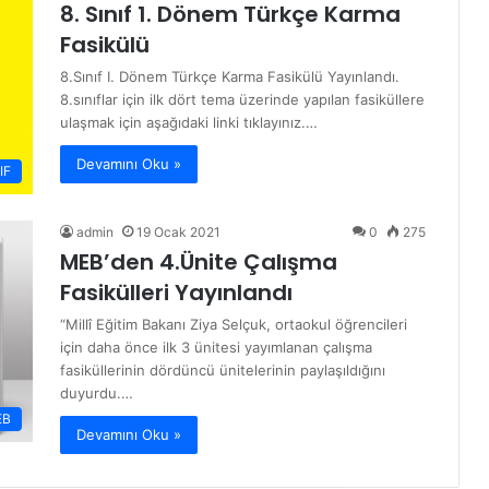
8. Sınıf 1. Dönem Türkçe Karma
Fasikülü
8.Sınıf I. Dönem Türkçe Karma Fasikülü Yayınlandı.
8.sınıflar için ilk dört tema üzerinde yapılan fasiküllere
ulaşmak için aşağıdaki linki tıklayınız.…
Devamını Oku »
IF
admin
19 Ocak 2021
0
275
MEB’den 4.Ünite Çalışma
Fasikülleri Yayınlandı
“Millî Eğitim Bakanı Ziya Selçuk, ortaokul öğrencileri
için daha önce ilk 3 ünitesi yayımlanan çalışma
fasiküllerinin dördüncü ünitelerinin paylaşıldığını
duyurdu.…
EB
Devamını Oku »