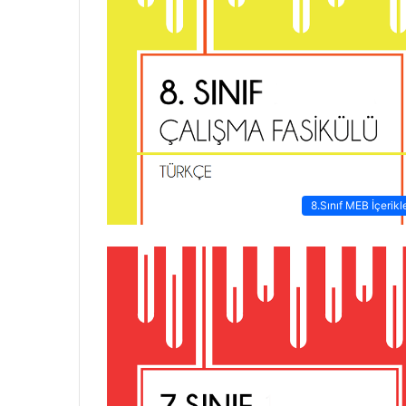
8.Sınıf MEB İçerikle