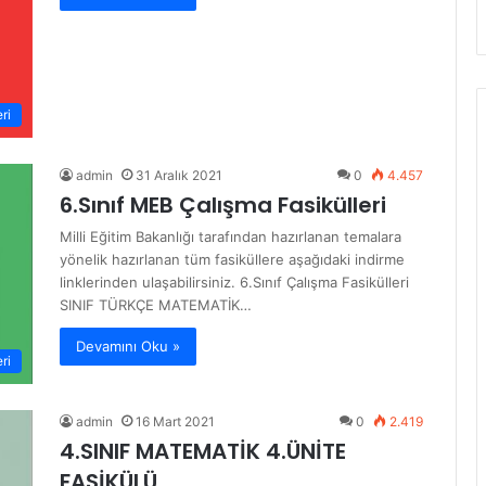
ri
admin
31 Aralık 2021
0
4.457
6.Sınıf MEB Çalışma Fasikülleri
Milli Eğitim Bakanlığı tarafından hazırlanan temalara
yönelik hazırlanan tüm fasiküllere aşağıdaki indirme
linklerinden ulaşabilirsiniz. 6.Sınıf Çalışma Fasikülleri
SINIF TÜRKÇE MATEMATİK…
Devamını Oku »
ri
admin
16 Mart 2021
0
2.419
4.SINIF MATEMATİK 4.ÜNİTE
FASİKÜLÜ