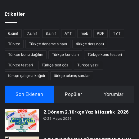
Etiketler
6.sınıf
7.sınıf
8.sınıf
AYT
meb
PDF
TYT
Türkçe
Türkçe deneme sınavı
türkçe ders notu
Türkçe konu dağılım
Türkçe konuları
Türkçe konu testleri
Türkçe testleri
Türkçe test çöz
Türkçe yazılı
türkçe çalışma kağıdı
türkçe çıkmış sorular
Son Eklenen
Popüler
Yorumlar
2.Dönem 2.Türkçe Yazılı Hazırlık-2026
25 Mayıs 2026