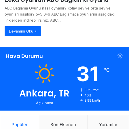
ABC Bağlama Oyunu nasıl oynanır? Kolay seviye orta seviye
oyunları nasıldır? 5*5 6*6 ABC Bağlamaca oyunlarını aşağıdaki
linklerden indirebilirsiniz. ABC…
Devamını Oku »
Hava Durumu
31
℃
Ankara, TR
33º - 25º
40%
3.99 km/h
Açık hava
Popüler
Son Eklenen
Yorumlar