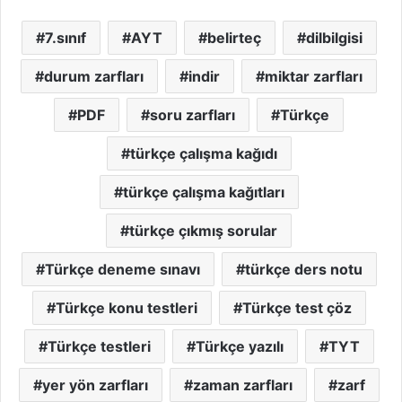
7.sınıf
AYT
belirteç
dilbilgisi
durum zarfları
indir
miktar zarfları
PDF
soru zarfları
Türkçe
türkçe çalışma kağıdı
türkçe çalışma kağıtları
türkçe çıkmış sorular
Türkçe deneme sınavı
türkçe ders notu
Türkçe konu testleri
Türkçe test çöz
Türkçe testleri
Türkçe yazılı
TYT
yer yön zarfları
zaman zarfları
zarf