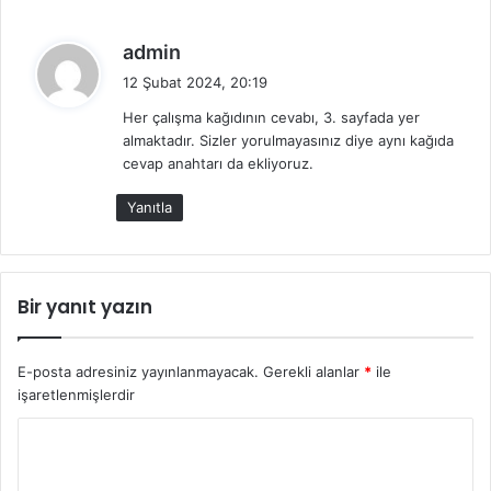
d
admin
e
12 Şubat 2024, 20:19
d
Her çalışma kağıdının cevabı, 3. sayfada yer
i
almaktadır. Sizler yorulmayasınız diye aynı kağıda
k
cevap anahtarı da ekliyoruz.
i
:
Yanıtla
Bir yanıt yazın
E-posta adresiniz yayınlanmayacak.
Gerekli alanlar
*
ile
işaretlenmişlerdir
Y
o