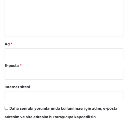
r
u
m
*
Ad
*
E-posta
*
İnternet sitesi
Daha sonraki yorumlarımda kullanılması için adım, e-posta
adresim ve site adresim bu tarayıcıya kaydedilsin.