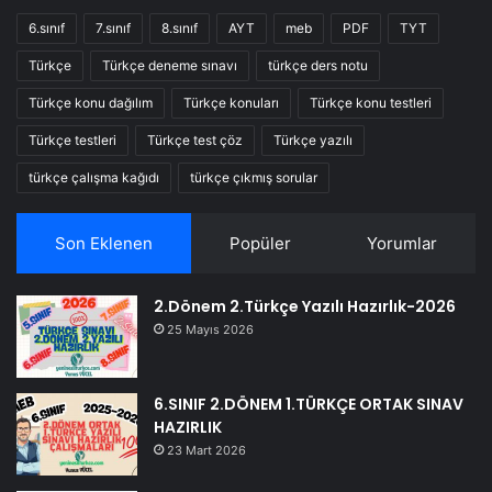
6.sınıf
7.sınıf
8.sınıf
AYT
meb
PDF
TYT
Türkçe
Türkçe deneme sınavı
türkçe ders notu
Türkçe konu dağılım
Türkçe konuları
Türkçe konu testleri
Türkçe testleri
Türkçe test çöz
Türkçe yazılı
türkçe çalışma kağıdı
türkçe çıkmış sorular
Son Eklenen
Popüler
Yorumlar
2.Dönem 2.Türkçe Yazılı Hazırlık-2026
25 Mayıs 2026
6.SINIF 2.DÖNEM 1.TÜRKÇE ORTAK SINAV
HAZIRLIK
23 Mart 2026