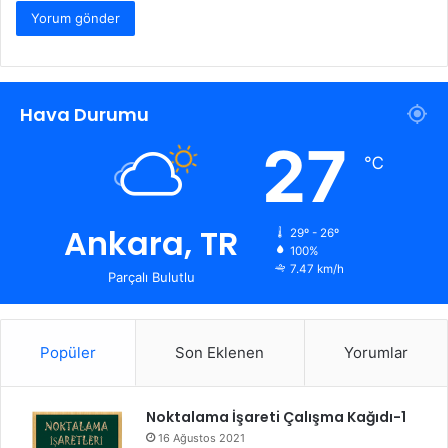
Hava Durumu
27
℃
Ankara, TR
29º - 26º
100%
7.47 km/h
Parçalı Bulutlu
Popüler
Son Eklenen
Yorumlar
Noktalama İşareti Çalışma Kağıdı-1
16 Ağustos 2021