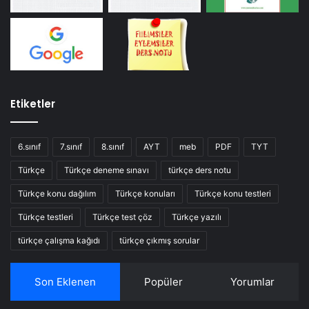
Etiketler
6.sınıf
7.sınıf
8.sınıf
AYT
meb
PDF
TYT
Türkçe
Türkçe deneme sınavı
türkçe ders notu
Türkçe konu dağılım
Türkçe konuları
Türkçe konu testleri
Türkçe testleri
Türkçe test çöz
Türkçe yazılı
türkçe çalışma kağıdı
türkçe çıkmış sorular
Son Eklenen
Popüler
Yorumlar