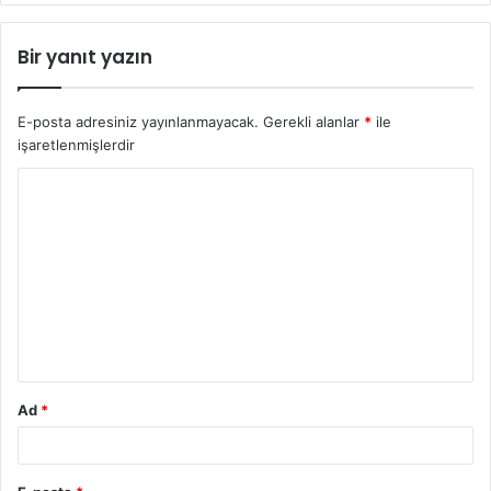
Bir yanıt yazın
E-posta adresiniz yayınlanmayacak.
Gerekli alanlar
*
ile
işaretlenmişlerdir
Y
o
r
u
m
*
Ad
*